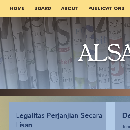
HOME
BOARD
ABOUT
PUBLICATIONS
ALS
Legalitas Perjanjian Secara
De
Lisan
Ter