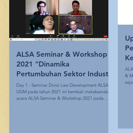
Up
Pe
ALSA Seminar & Workshop
Ke
2021 “Dinamika
ALA 
Pertumbuhan Sektor Industri
& M
Hijau di Indonesia”
saja
Day 1 - Seminar Divisi Law Development ALSA LC
UGM pada tahun 2021 ini kembali melaksanakan
acara ALSA Seminar & Workshop 2021 pada
hari...