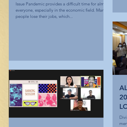
Issue Pandemic provides a difficult time for almost
everyone, especially in the economic field. Many
people lose their jobs, which...
AL
2
LC
Yo
Div
men