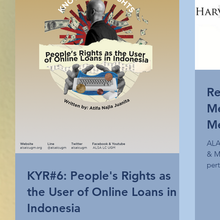
Re
Me
Me
ALA 
& M
per
KYR#6: People's Rights as
the User of Online Loans in
Indonesia