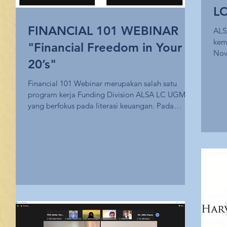
LC
Be
FINANCIAL 101 WEBINAR
ALS
kem
P
"Financial Freedom in Your
Nov
20’s"
“Yog
Financial 101 Webinar merupakan salah satu
program kerja Funding Division ALSA LC UGM
yang berfokus pada literasi keuangan. Pada
tahun...