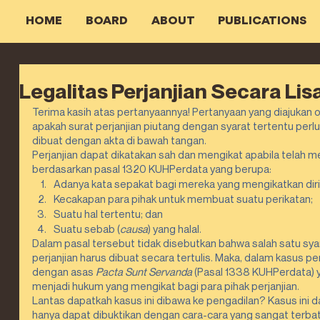
HOME
BOARD
ABOUT
PUBLICATIONS
Legalitas Perjanjian Secara Lis
Terima kasih atas pertanyaannya! Pertanyaan yang diajukan ol
apakah surat perjanjian piutang dengan syarat tertentu perlu
dibuat dengan akta di bawah tangan.
Perjanjian dapat dikatakan sah dan mengikat apabila telah m
berdasarkan pasal 1320 KUHPerdata yang berupa:
Adanya kata sepakat bagi mereka yang mengikatkan diri
Kecakapan para pihak untuk membuat suatu perikatan;
Suatu hal tertentu; dan
Suatu sebab (
causa
) yang halal.
Dalam pasal tersebut tidak disebutkan bahwa salah satu syar
perjanjian harus dibuat secara tertulis. Maka, dalam kasus perj
dengan asas 
Pacta Sunt Servanda 
(Pasal 1338 KUHPerdata) yan
menjadi hukum yang mengikat bagi para pihak perjanjian. 
Lantas dapatkah kasus ini dibawa ke pengadilan? Kasus ini 
hanya dapat dibuktikan dengan cara-cara yang sangat terbat