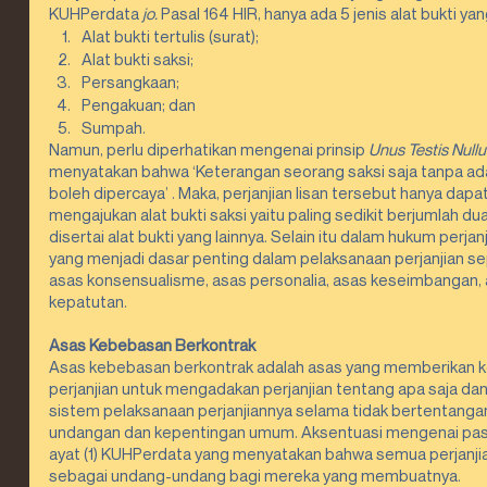
KUHPerdata 
jo.
 Pasal 164 HIR, hanya ada 5 jenis alat bukti yan
Alat bukti tertulis (surat);
Alat bukti saksi;
Persangkaan;
Pengakuan; dan
Sumpah.
Namun, perlu diperhatikan mengenai prinsip 
Unus Testis Nullu
menyatakan bahwa ‘Keterangan seorang saksi saja tanpa adan
boleh dipercaya’ . Maka, perjanjian lisan tersebut hanya dapa
mengajukan alat bukti saksi yaitu paling sedikit berjumlah du
disertai alat bukti yang lainnya. Selain itu dalam hukum perjan
yang menjadi dasar penting dalam pelaksanaan perjanjian se
asas konsensualisme, asas personalia, asas keseimbangan, 
kepatutan.
Asas Kebebasan Berkontrak
Asas kebebasan berkontrak adalah asas yang memberikan k
perjanjian untuk mengadakan perjanjian tentang apa saja da
sistem pelaksanaan perjanjiannya selama tidak bertentang
undangan dan kepentingan umum. Aksentuasi mengenai pasal
ayat (1) KUHPerdata yang menyatakan bahwa semua perjanjia
sebagai undang-undang bagi mereka yang membuatnya.