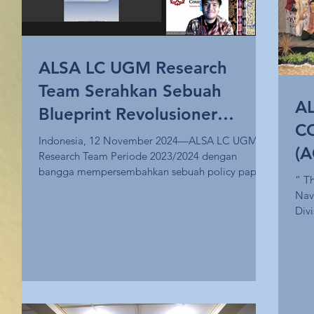
ALSA LC UGM Research
Team Serahkan Sebuah
A
Blueprint Revolusioner
C
mengenai Environmentally
Indonesia, 12 November 2024—ALSA LC UGM
(A
Research Team Periode 2023/2024 dengan
Displaced Persons kepada
bangga mempersembahkan sebuah policy paper
Kementerian Luar Negeri
“ Th
berjudul “...
Navig
Divi