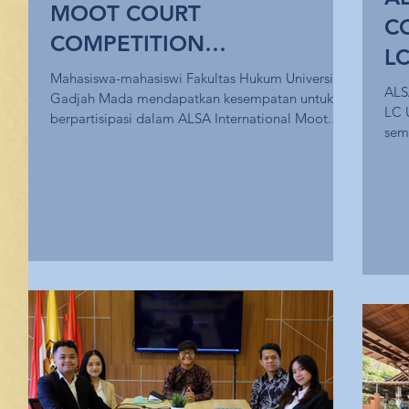
MOOT COURT
C
COMPETITION
LC
2024 “Equality in Healthcare
Mahasiswa-mahasiswi Fakultas Hukum Universitas
ALS
Gadjah Mada mendapatkan kesempatan untuk
& Pharmaceutical Investor
LC 
berpartisipasi dalam ALSA International Moot...
State Dispute Resolution”
sem
huk