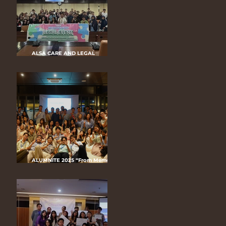
ALSA CARE AND LEGAL
COACHING CLINIC (CLCC) LC UGM
2025 “Empowered to Be Heard,
Protected to Be Healed”
ALUMNITE 2025 “From Memories
to Momentum: ALSA LC UGM’S
Infinite Journey”