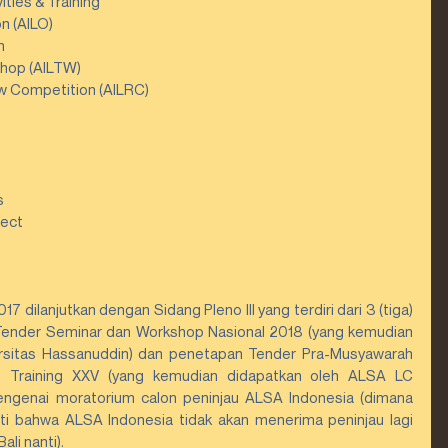
ties & Training 
 (AILO)  
  
hop (AILTW)  
 Competition (AILRC)  
 
s 
ect  
 dilanjutkan dengan Sidang Pleno III yang terdiri dari 3 (tiga) 
Tender Seminar dan Workshop Nasional 2018 (yang kemudian 
rsitas Hassanuddin) dan penetapan Tender Pra-Musyawarah 
 Training XXV (yang kemudian didapatkan oleh ALSA LC 
mengenai moratorium calon peninjau ALSA Indonesia (dimana 
i bahwa ALSA Indonesia tidak akan menerima peninjau lagi 
li nanti).