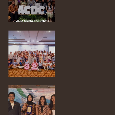
ALSA Crushbone Debate
Competition Version 14 2025
“Human Rights Law: The Digital
Age of Technology”
ALSA 32nd Anniversary “A Garden
of Joy, A Night of Bloom”