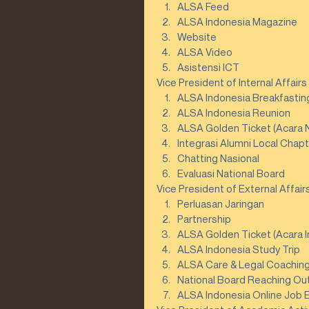
ALSA Feed  
ALSA Indonesia Magazine  
Website  
ALSA Video  
Asistensi ICT 
Vice President of Internal Affairs 
ALSA Indonesia Breakfasting,
ALSA Indonesia Reunion  
ALSA Golden Ticket (Acara Na
Integrasi Alumni Local Chapt
Chatting Nasional  
Evaluasi National Board 
Vice President of External Affairs
Perluasan Jaringan  
Partnership  
ALSA Golden Ticket (Acara In
ALSA Indonesia Study Trip  
ALSA Care & Legal Coaching 
National Board Reaching Out
ALSA Indonesia Online Job 