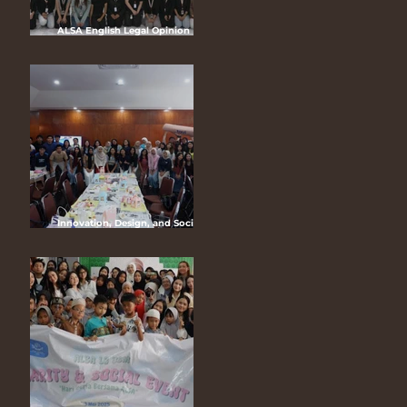
ALSA English Legal Opinion
Competition (ELOC) 2025
“Customary Law in The Modern
Legal System:Reconciling
Indigenous Rights and National
Development”
Innovation, Design, and Social
Media (IDEAS) 2025 “Louder Than
Life: The Art of Maximalism
through IDEAS”