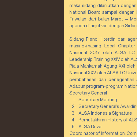
maka sidang dilanjutkan dengan 
National Board sampai dengan 
Triwulan dari bulan Maret – Mei
agenda dilanjutkan dengan Sidang
Sidang Pleno II terdiri dari ag
masing-masing Local Chapter
Nasional 2017 oleh ALSA LC 
Leadership Training XXIV oleh AL
Piala Mahkamah Agung XXI oleh 
Nasional XXV oleh ALSA LC Univer
pembahasan dan penegsahan se
Adapun program-program National 
Secretary General 
Secretary Meeting  
Secretary General’s Awarding
ALSA Indonesia Signature  
Pemutakhiran History of ALS
ALSA Drive 
Coordinator of Information, Com