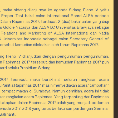
i, maka sidang dilanjutnya ke agenda Sidang Pleno IV, yaitu 
 Proper Test bakal calon International Board ALSA periode 
alam Rapimnas 2017, terdapat 2 (dua) bakal calon yang diuji 
u Goldie Natasya dari ALSA LC Universitas Brawijaya sebagai 
 Relations and Marketing of ALSA International dan Nadia 
 Universitas Indonesia sebagai calon Secretary General of 
 tersebut kemudian diloloskan oleh forum Rapimnas 2017.
ang Pleno IV dilanjutkan dengan pengumuman-pengumuman, 
n Rapimnas 2017 tersebut, dan kemudian Rapimnas 2017 pun 
oard selaku Presidium Sidang.
017 tersebut, maka berakhirlah seluruh rangkaian acara 
 Panitia Rapimnas 2017 masih menyediakan acara “tambahan” 
tempat makan di Surabaya. Namun demikian, acara ini tidak 
kan rangkaian acara Rapimnas. Yang terpenting dari Rapimnas 
 ditetapkan dalam Rapimnas 2017 inilah yang menjadi pedoman 
riode 2017-2018 yang terus berlaku sampai dengan Seminar 
ali nanti.