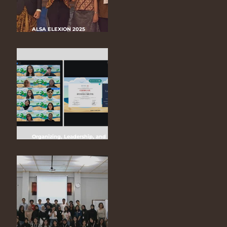
ALSA ELEXION 2025
“Keberlanjutan Lingkungan dan
Tantangan Regulasi
Greenwashing dalam Industri
Kendaraan Listrik di Indonesia”
Organizing, Leadership, and
Management of ALSA (OLMA) LC
UGM 2025 “Bridging Borders with
Unity, Leading Forward with
Unwavering Continuity”