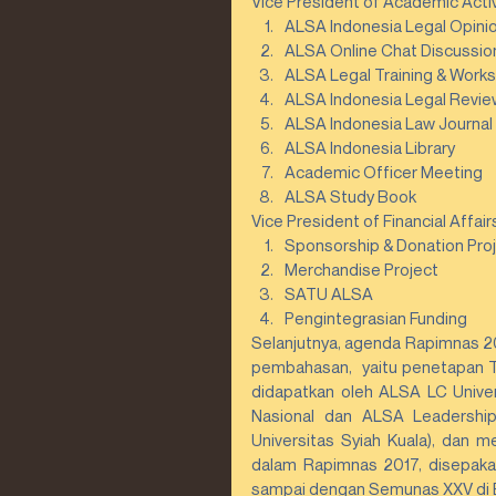
Vice President of Academic Activi
ALSA Indonesia Legal Opinion
ALSA Online Chat Discussion
ALSA Legal Training & Works
ALSA Indonesia Legal Review
ALSA Indonesia Law Journal 
ALSA Indonesia Library  
Academic Officer Meeting  
ALSA Study Book 
Vice President of Financial Affair
Sponsorship & Donation Proj
Merchandise Project  
SATU ALSA  
Pengintegrasian Funding 
Selanjutnya, agenda Rapimnas 2017
pembahasan,  yaitu penetapan 
didapatkan oleh ALSA LC Unive
Nasional dan ALSA Leadership
Universitas Syiah Kuala), dan 
dalam Rapimnas 2017, disepakat
sampai dengan Semunas XXV di Ba