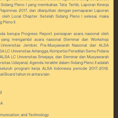
Sidang Pleno I yang membahas Tata Tertib, Laporan Kinerja 
Rapimnas 2017, dan dilanjutkan dengan pemaparan Laporan 
 oleh Local Chapter. Setelah Sidang Pleno I selesai, maka 
 Pleno II.
enda berupa Progress Report persiapan acara nasional oleh 
 yang mengambil acara nasional (Seminar dan Workshop 
Universitas Jember, Pra-Musyawarah Nasional dan ALSA 
SA LC Universitas Airlangga, Kompetisi Peradilan Semu Pidana 
ALSA LC Universitas Sriwijaya, dan Seminar dan Musyawarah 
sitas Udayana). Agenda terakhir dalam Sidang Pleno II adalah 
luruh program kerja ALSA Indonesia periode 2017-2018. 
Board tahun ini antara lain:
  
A  
munication, and Technology 