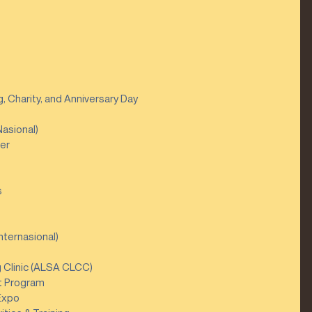
 Charity, and Anniversary Day  
sional)  
er  
 
ternasional)  
Clinic (ALSA CLCC)  
 Program  
Expo 