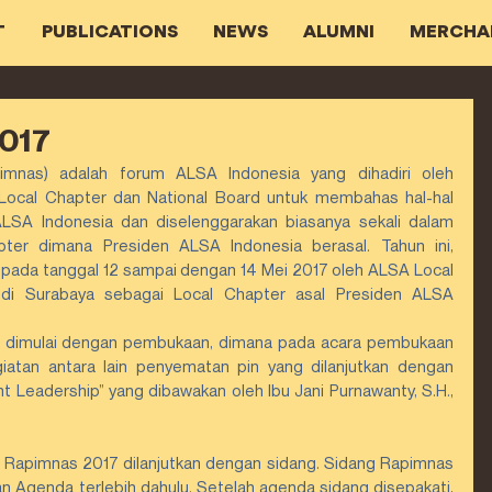
T
PUBLICATIONS
NEWS
ALUMNI
MERCHA
017
imnas) adalah forum ALSA Indonesia yang dihadiri oleh 
 Local Chapter dan National Board untuk membahas hal-hal 
ALSA Indonesia dan diselenggarakan biasanya sekali dalam 
ter dimana Presiden ALSA Indonesia berasal. Tahun ini, 
pada tanggal 12 sampai dengan 14 Mei 2017 oleh ALSA Local 
a di Surabaya sebagai Local Chapter asal Presiden ALSA 
 dimulai dengan pembukaan, dimana pada acara pembukaan 
iatan antara lain penyematan pin yang dilanjutkan dengan 
 Leadership” yang dibawakan oleh Ibu Jani Purnawanty, S.H., 
Rapimnas 2017 dilanjutkan dengan sidang. Sidang Rapimnas 
Agenda terlebih dahulu. Setelah agenda sidang disepakati, 