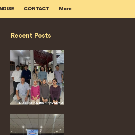
NDISE
CONTACT
More
Recent Posts
DIALEKTIKA #10 "PRIVACY AND
CRIMINALIZATION IN DIGITAL
PLATFORM: THE ROLE OF DIGITAL
EVIDENCE"