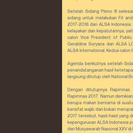
Setelah Sidang Pleno III selesa
sidang untuk melakukan Fit and
2017-2018 dari ALSA Indonesia. D
kelayakan dan kepatutannya, yait
calon Vice President of Public
Geraldine Suryana dari ALSA LC
ALSA International. Kedua calon
Agenda berikutnya setelah Sid
penandatanganan hasil ketetapa
langsung ditutup oleh National B
Dengan ditutupnya Rapimnas 2
Rapimnas 2017.  Namun demikian,
berupa makan bersama di suatu 
bersifat wajib dan bukan merupa
2017 tersebut, hasil-hasil yang
kepengurusan ALSA Indonesia pe
dan Musyawarah Nasional XXV di B