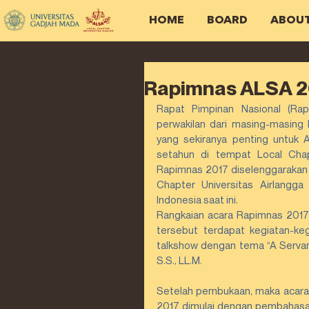
HOME
BOARD
ABOU
Rapimnas ALSA 2
Rapat Pimpinan Nasional (Rap
perwakilan dari masing-masing
yang sekiranya penting untuk 
setahun di tempat Local Chap
Rapimnas 2017 diselenggarakan 
Chapter Universitas Airlangg
Indonesia saat ini.
Rangkaian acara Rapimnas 2017
tersebut terdapat kegiatan-keg
talkshow dengan tema “A Servant
S.S., LL.M.
Setelah pembukaan, maka acara 
2017 dimulai dengan pembahasan 