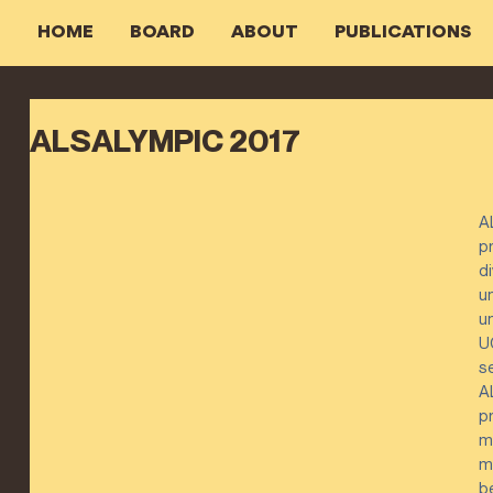
HOME
BOARD
ABOUT
PUBLICATIONS
ALSALYMPIC 2017
A
p
di
u
u
U
s
A
p
m
m
b