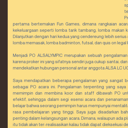
s
t
Pr
pertama bertemakan Fun Games, dimana rangkaian acarany
kekeluargaan seperti lomba tarik tambang, lomba makan keru
Dilanjutkan dengan hari kedua yang cendereung lebih serius 
lomba memasak, lomba badminton, futsal, dan quis on legal
Menjadi PO ALSALYMPIC merupakan sebuah pengalaman 
karena proker ini yang sifatnya sendiri juga cukup santai, dan t
mendekatkan hubungan personal antar anggota ALSA LC U
Saya mendapatkan beberapa pengalaman yang sangat ber
sebagai PO acara ini. Pengalaman terpenting yang saya 
memimpin dan membina koor dan staff dibawah PO untu
efektif, sehingga dalam segi esensi acara dan penanaman nil
belajar bahwa seorang pemimpin harus mempunyai mentalita
rasa pembelajaran yang tinggi. Saya juga disadarkan bah
penting dalam kelangsungan acara. Dimana, walaupun ada pl
itu tidak akan ter-realisasikan kalau tidak dapat dieksekusi d