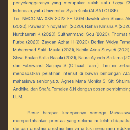
penyelenggaranya yang merupakan salah satu 
Local Ch
Indonesia, yaitu Universitas Syiah Kuala (ALSA LC USK).
Tim NMCC MA XXIV 2022 FH UGM diwakili oleh Shaina Al
(2020), Pawestri Nindyatami (2020), Raihan Khrisna A (2020)
Nurchaerani K (2020), Sulthanmahdi Sou (2020), Thomas S
Purba (2020), Zaydan Azhar H (2020), Berlian Widya Tama (
Muhammad Sakti Maula (2021), Nabila Arina Suryadi (2021), P
Shiva Kaulan Kalila Basuki (2021), Naura Ayunda Saitama (2021
dan Febriwandi Sanjaya S (Official Team). Tim ini terbe
mendapatkan pelatihan intensif di bawah bimbingan AL
mahasiswa senior yaitu Agnes Maria Monika S, Siti Shalima S
Andhika, dan Shafa Femalea S.N dengan dosen pembimbing 
LL.M.
	Besar harapan kedepannya semoga Mahasiswa Fakultas Hukum UGM dapat 
mempertahankan prestasi yang selama ini telah didapatk
dengan prestasi-prestasi lainnya untuk menunjang edukas