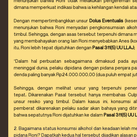
menunjukan bahwa Roni tidak melakukan pengereman sebe
dimana memperkuat indikasi bahwa ia kehilangan kendali atas
Dengan mempertimbangkkan unsur 
Dolus Eventualis
 (kese
menunjukan bahwa Roni menyadari pengkonsumsian alkoho
timbul. Sehingga, dengan asas tersebut terpenuhi dimana m
yang membahayakan orang lain Roni menyebabkan Anes (korb
itu, Roni lebih tepat dijatuhkan dengan 
Pasal 311(5) UU LLAJ;
“Dalam hal perbuatan sebagaimana dimaksud pada ayat
meninggal dunia, pelaku dipidana dengan pidana penjara pali
denda paling banyak Rp24.000.000,00 (dua puluh empat juta
Sehingga, dengan melihat unsur yang terpenuhi pene
tepat
.
 Dikarenakan Pasal tersebut hanya membahas Culpa
unsur resiko yang timbul. Dalam kasus ini, konsumsi a
pemberat dikarenakan pelaku sadar akan bahaya yang diti
bahwa sepatutnya Roni dijatuhkan ke dalam 
Pasal 311(5) UU 
2. Bagaimana status konsumsi alkohol dan keadaan lelah 
pidana Roni? Dapatkah kedua hal tersebut dijadikan alasan