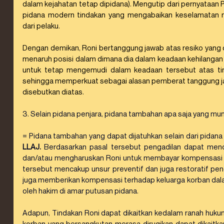
dalam kejahatan tetap dipidana). Mengutip dari pernyataan Pr
pidana modern tindakan yang mengabaikan keselamatan m
dari pelaku.
Dengan demikan, Roni bertanggung jawab atas resiko yang d
menaruh posisi dalam dimana dia dalam keadaan kehilangan ke
untuk tetap mengemudi dalam keadaan tersebut atas tind
sehingga memperkuat sebagai alasan pemberat tanggung ja
disebutkan diatas.
3. Selain pidana penjara, pidana tambahan apa saja yang mun
= Pidana tambahan yang dapat dijatuhkan selain dari pidana 
LLAJ. 
Berdasarkan pasal tersebut pengadilan dapat menc
dan/atau mengharuskan Roni untuk membayar kompensasi at
tersebut mencakup unsur preventif dan juga restoratif pen
juga memberikan kompensasi terhadap keluarga korban dal
oleh hakim di amar putusan pidana.
Adapun, Tindakan Roni dapat dikaitkan kedalam ranah hukum
korban yang bersangkutan merasa dirugikan dapat dikaitk